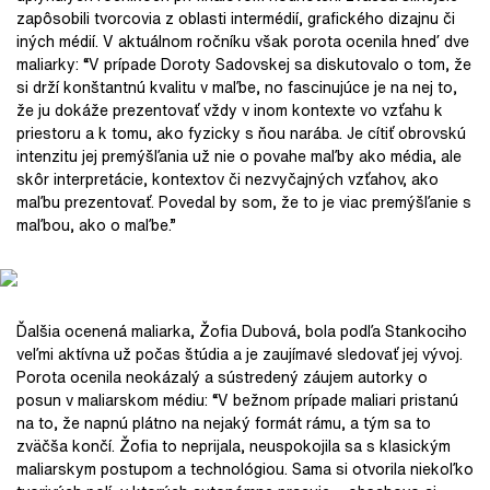
zapôsobili tvorcovia z oblasti intermédií, grafického dizajnu či
iných médií. V aktuálnom ročníku však porota ocenila hneď dve
maliarky: “V prípade Doroty Sadovskej sa diskutovalo o tom, že
si drží konštantnú kvalitu v maľbe, no fascinujúce je na nej to,
že ju dokáže prezentovať vždy v inom kontexte vo vzťahu k
priestoru a k tomu, ako fyzicky s ňou narába. Je cítiť obrovskú
intenzitu jej premýšľania už nie o povahe maľby ako média, ale
skôr interpretácie, kontextov či nezvyčajných vzťahov, ako
maľbu prezentovať. Povedal by som, že to je viac premýšľanie s
maľbou, ako o maľbe.”
Ďalšia ocenená maliarka, Žofia Dubová, bola podľa Stankociho
veľmi aktívna už počas štúdia a je zaujímavé sledovať jej vývoj.
Porota ocenila neokázalý a sústredený záujem autorky o
posun v maliarskom médiu: “V bežnom prípade maliari pristanú
na to, že napnú plátno na nejaký formát rámu, a tým sa to
zväčša končí. Žofia to neprijala, neuspokojila sa s klasickým
maliarskym postupom a technológiou. Sama si otvorila niekoľko