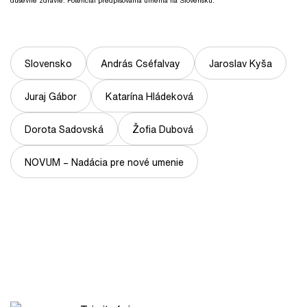
duševné zdravie: Potenciál predpisovania umenia na Slovensku.
Slovensko
András Cséfalvay
Jaroslav Kyša
Juraj Gábor
Katarína Hládeková
Dorota Sadovská
Žofia Dubová
NOVUM – Nadácia pre nové umenie