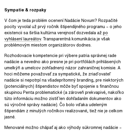
Sympatie & rozpaky
V čom je teda problém ocenení Nadácie Novum? Rozpačité
pocity vyvolal už prvý ročník štipendijného programu – o jeho
existencii sa širšia kultúrna verejnosť dozvedala až
po
vyhlásení laureátov
. Transparentná komunikácia je však
problémovým miestom organizátorov dodnes.
Rozhodovacie kompetencie pri výbere patria správnej rade
nadácie a nevedno ako presne je pri portfóliách prihlásených
umelkýň a umelcov zohľadnený názor zahraničnej komisie. A
hoci môžeme považovať za sympatické, že zriaďovateľ
nadácie si nepotrpí na všadeprítomný branding, pre niektorých
(potenciálnych) štipendistov môže byť spojenie s finančnou
skupinou Penta problematické (a zároveň prekvapivé, nakoľko
túto informáciu možno zistiť len dohľadaním dokumentov ako
sú výročné správy nadácie). Čo bolo vďaka udeleným
štipendiám z minulých ročníkov realizované, tiež nie je celkom
jasné.
Menované možno chápať aj ako výhody súkromnej nadácie –