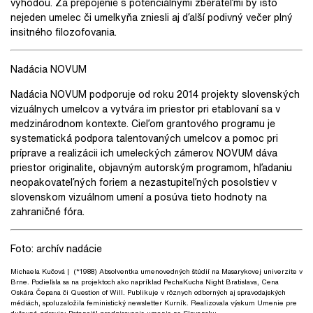
výhodou. Za prepojenie s potenciálnymi zberateľmi by isto
nejeden umelec či umelkyňa zniesli aj ďalší podivný večer plný
insitného filozofovania.
Nadácia NOVUM
Nadácia NOVUM podporuje od roku 2014 projekty slovenských
vizuálnych umelcov a vytvára im priestor pri etablovaní sa v
medzinárodnom kontexte. Cieľom grantového programu je
systematická podpora talentovaných umelcov a pomoc pri
príprave a realizácii ich umeleckých zámerov. NOVUM dáva
priestor originalite, objavným autorským programom, hľadaniu
neopakovateľných foriem a nezastupiteľných posolstiev v
slovenskom vizuálnom umení a posúva tieto hodnoty na
zahraničné fóra.
Foto: archív nadácie
Michaela Kučová
| (*1988) Absolventka umenovedných štúdií na Masarykovej univerzite v
Brne. Podieľala sa na projektoch ako napríklad PechaKucha Night Bratislava, Cena
Oskára Čepana či Question of Will. Publikuje v rôznych odborných aj spravodajských
médiách, spoluzaložila feministický newsletter Kurník. Realizovala výskum Umenie pre