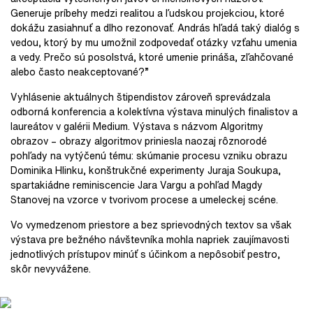
Generuje príbehy medzi realitou a ľudskou projekciou, ktoré
dokážu zasiahnuť a dlho rezonovať. András hľadá taký dialóg s
vedou, ktorý by mu umožnil zodpovedať otázky vzťahu umenia
a vedy. Prečo sú posolstvá, ktoré umenie prináša, zľahčované
alebo často neakceptované?”
Vyhlásenie aktuálnych štipendistov zároveň sprevádzala
odborná konferencia a kolektívna výstava minulých finalistov a
laureátov v galérii Medium. Výstava s názvom Algoritmy
obrazov – obrazy algoritmov priniesla naozaj rôznorodé
pohľady na vytýčenú tému: skúmanie procesu vzniku obrazu
Dominika Hlinku, konštrukčné experimenty Juraja Soukupa,
spartakiádne reminiscencie Jara Vargu a pohľad Magdy
Stanovej na vzorce v tvorivom procese a umeleckej scéne.
Vo vymedzenom priestore a bez sprievodných textov sa však
výstava pre bežného návštevníka mohla napriek zaujímavosti
jednotlivých prístupov minúť s účinkom a nepôsobiť pestro,
skôr nevyvážene.