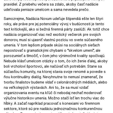
pravidiel. Z priebehu večera sa zdalo, akoby časť nadácie
udeľovala peniaze umelcom a sama nevedela prečo.
Samozrejme, Nadácia Novum udeľuje štipendiá ešte len štyri
roky, ale práve pre jej potenciálny vývoj v budúcnosti je tento
text kritickejší, ako si bežná firemná párty zaslúži. Ak totiž chce
nadácia organizovať viac než exotický večierok pre svojich
donorov, musí si ujasniť vlastnú pozíciu vo svete súčasného
umenia. V tom lepšom prípade skúsi na sociálnych sieťach
nepostovať s gramatickými chybami o “skvelom umení”, ale
porozumieť a tlmočiť, v čom jeho výnimočné kvality spočívajú.
Nebude klásť umelcom otázky o tom, čo ich ženie ďalej, akoby
boli vrcholoví športovci, ale načúvať ich potrebám. Stane sa
súčasťou komunity, na ktorej stavia svoje renomé a povedie s
ňou kontinuálny dialóg. Nevyhnutne to nemusí znamenať, že
tvorbu finalistov budeme vídať v celonárodných médiách, alebo
na veľkolepých výstavách. Ani to, že sa musí vzdať
organizovania eventu na kľúč či nebodaj nechať moderovať
výlučne historikov umenia. Možno stačí ísť len trochu viac do
hĺbky. A začať napríklad pracovať s konexiami vo firemnom
sektore, ktoré sú pre nadáciu jednoznačnou konkurenčnou