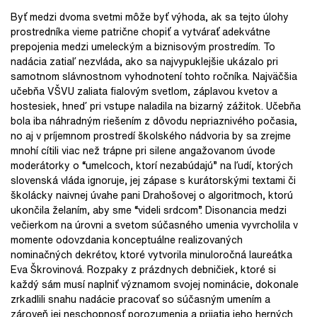
Byť medzi dvoma svetmi môže byť výhoda, ak sa tejto úlohy
prostredníka vieme patrične chopiť a vytvárať adekvátne
prepojenia medzi umeleckým a biznisovým prostredím. To
nadácia zatiaľ nezvláda, ako sa najvypuklejšie ukázalo pri
samotnom slávnostnom vyhodnotení tohto ročníka. Najväčšia
učebňa VŠVU zaliata fialovým svetlom, záplavou kvetov a
hostesiek, hneď pri vstupe naladila na bizarný zážitok. Učebňa
bola iba náhradným riešením z dôvodu nepriaznivého počasia,
no aj v príjemnom prostredí školského nádvoria by sa zrejme
mnohí cítili viac než trápne pri silene angažovanom úvode
moderátorky o “umelcoch, ktorí nezabúdajú” na ľudí, ktorých
slovenská vláda ignoruje, jej zápase s kurátorskými textami či
školácky naivnej úvahe pani Drahošovej o algoritmoch, ktorú
ukončila želaním, aby sme “videli srdcom”. Disonancia medzi
večierkom na úrovni a svetom súčasného umenia vyvrcholila v
momente odovzdania konceptuálne realizovaných
nominačných dekrétov, ktoré vytvorila minuloročná laureátka
Eva Škrovinová. Rozpaky z prázdnych debničiek, ktoré si
každý sám musí naplniť významom svojej nominácie, dokonale
zrkadlili snahu nadácie pracovať so súčasným umením a
zároveň jej neschopnosť porozumenia a prijatia jeho herných