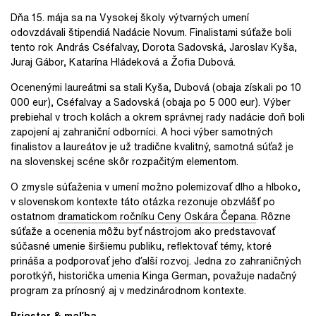
Dňa 15. mája sa na Vysokej školy výtvarných umení
odovzdávali štipendiá Nadácie Novum. Finalistami súťaže boli
tento rok András Cséfalvay, Dorota Sadovská, Jaroslav Kyša,
Juraj Gábor, Katarína Hládeková a Žofia Dubová.
Ocenenými laureátmi sa stali Kyša, Dubová (obaja získali po 10
000 eur), Cséfalvay a Sadovská (obaja po 5 000 eur). Výber
prebiehal v troch kolách a okrem správnej rady nadácie doň boli
zapojení aj zahraniční odborníci. A hoci výber samotných
finalistov a laureátov je už tradične kvalitný, samotná súťaž je
na slovenskej scéne skôr rozpačitým elementom.
O zmysle súťaženia v umení možno polemizovať dlho a hlboko,
v slovenskom kontexte táto otázka rezonuje obzvlášť po
ostatnom
dramatickom ročníku Ceny Oskára Čepana
. Rôzne
súťaže a ocenenia môžu byť nástrojom ako predstavovať
súčasné umenie širšiemu publiku, reflektovať témy, ktoré
prináša a podporovať jeho ďalší rozvoj. Jedna zo zahraničných
porotkýň, historička umenia Kinga German, považuje nadačný
program za prínosný aj v medzinárodnom kontexte.
Priestor & maľba