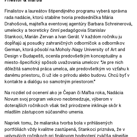
Finalistov a laureátov štipendijného programu vyberá správna
rada nadácie, ktorú stabilne tvoria predsedníčka Mária
Drahošová, majiteľka eventovej agentúry Barbara Schreinerová,
umelecky a teoreticky činní pedagógovia Stanislav
Stankoci, Marián Zervan a Ivan Gerát. V každom ročníku ju
dopĺňajú aj posudky zahraničných odborníčok a odborníkov.
German, ktorá pôsobí na Moholy-Nagy University of Art and
Design v Budapešti, ocenila predovšetkým konceptuálny a
miesto-špecifický spôsob uvažovania umelcov: “Je pre nich
dôležitá samotná práca umelca, ale predovšetkým vo vzťahu k
danému priestoru, či už ide o prírodu alebo budovu. Chcú byť v
kontakte a dialógu so samotným priestorom.”
Na rozdiel od ocenení ako je Čepan či Maľba roka, Nadácia
Novum svoj program vekovo neobmedzuje, výberom v
doterajších ročníkoch však tiež prirodzene inklinuje skôr k
mladším zástupcom súčasného umenia.
Napriek tomu, že maliarska tvorba bola v prihlásených
portfóliách vždy kvalitne zastúpená, Stankoci priznáva, že v
uplynulých ročníkoch pri finálovom hodnotení zväčša silnejšie