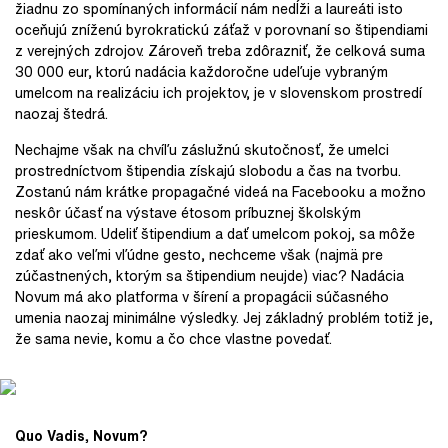
žiadnu zo spomínaných informácií nám nedĺži a laureáti isto
oceňujú zníženú byrokratickú záťaž v porovnaní so štipendiami
z verejných zdrojov. Zároveň treba zdôrazniť, že celková suma
30 000 eur, ktorú nadácia každoročne udeľuje vybraným
umelcom na realizáciu ich projektov, je v slovenskom prostredí
naozaj štedrá.
Nechajme však na chvíľu záslužnú skutočnosť, že umelci
prostredníctvom štipendia získajú slobodu a čas na tvorbu.
Zostanú nám krátke propagačné videá na Facebooku a možno
neskôr účasť na výstave étosom príbuznej školským
prieskumom. Udeliť štipendium a dať umelcom pokoj, sa môže
zdať ako veľmi vľúdne gesto, nechceme však (najmä pre
zúčastnených, ktorým sa štipendium neujde) viac? Nadácia
Novum má ako platforma v šírení a propagácii súčasného
umenia naozaj minimálne výsledky. Jej základný problém totiž je,
že sama nevie, komu a čo chce vlastne povedať.
Quo Vadis, Novum?