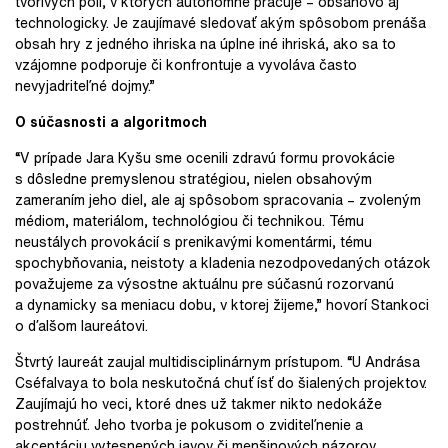
tvorivých polí, v ktorých autonómne pracuje – obsahovo aj
technologicky. Je zaujímavé sledovať akým spôsobom prenáša
obsah hry z jedného ihriska na úplne iné ihriská, ako sa to
vzájomne podporuje či konfrontuje a vyvoláva často
nevyjadriteľné dojmy.”
O súčasnosti a algoritmoch
“V prípade Jara Kyšu sme ocenili zdravú formu provokácie
s dôsledne premyslenou stratégiou, nielen obsahovým
zameraním jeho diel, ale aj spôsobom spracovania – zvoleným
médiom, materiálom, technológiou či technikou. Tému
neustálych provokácií s prenikavými komentármi, tému
spochybňovania, neistoty a kladenia nezodpovedaných otázok
považujeme za výsostne aktuálnu pre súčasnú rozorvanú
a dynamicky sa meniacu dobu, v ktorej žijeme,” hovorí Stankoci
o ďalšom laureátovi.
Štvrtý laureát zaujal multidisciplinárnym prístupom. “U Andrása
Cséfalvaya to bola neskutočná chuť ísť do šialených projektov.
Zaujímajú ho veci, ktoré dnes už takmer nikto nedokáže
postrehnúť. Jeho tvorba je pokusom o zviditeľnenie a
akceptáciu vytesnených javov či menšinových názorov.