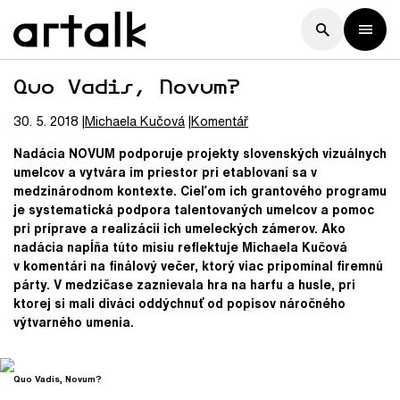
Quo Vadis, Novum?
30. 5. 2018
Michaela
Kučová
Komentář
Nadácia NOVUM podporuje projekty slovenských vizuálnych
umelcov a vytvára im priestor pri etablovaní sa v
medzinárodnom kontexte. Cieľom ich grantového programu
je systematická podpora talentovaných umelcov a pomoc
pri príprave a realizácii ich umeleckých zámerov. Ako
nadácia napĺňa túto misiu reflektuje Michaela Kučová
v komentári na finálový večer, ktorý viac pripomínal firemnú
párty. V medzičase zaznievala hra na harfu a husle, pri
ktorej si mali diváci oddýchnuť od popisov náročného
výtvarného umenia.
Quo Vadis, Novum?